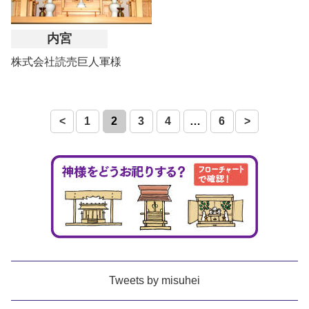
内宮
株式会社読売巨人軍様
投
<
1
2
3
4
…
6
>
稿
の
ペ
ー
ジ
送
Tweets by misuhei
り