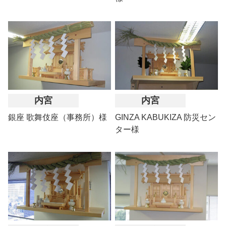
内宮
内宮
銀座 歌舞伎座（事務所）様
GINZA KABUKIZA 防災セン
ター様