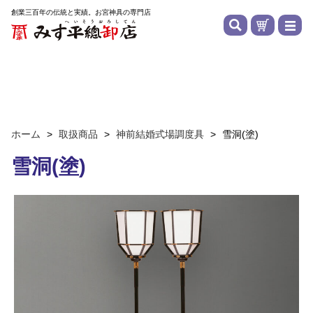
創業三百年の伝統と実績。お宮神具の専門店
ホーム
>
取扱商品
>
神前結婚式場調度具
>
雪洞(塗)
雪洞(塗)