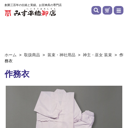
創業三百年の伝統と実績。お宮神具の専門店
ホーム
>
取扱商品
>
装束・神社用品
>
神主・巫女 装束
>
作
務衣
作務衣