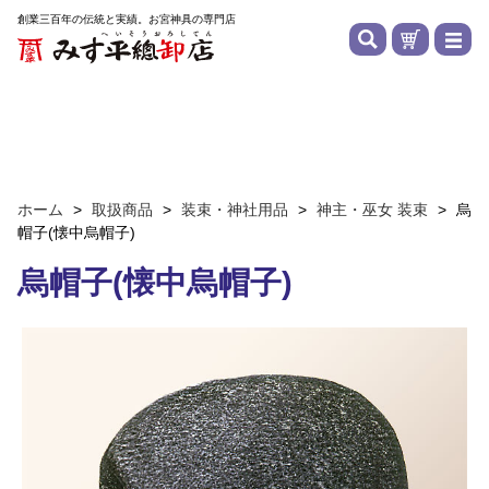
創業三百年の伝統と実績。お宮神具の専門店
ホーム
>
取扱商品
>
装束・神社用品
>
神主・巫女 装束
>
烏
帽子(懐中烏帽子)
烏帽子(懐中烏帽子)