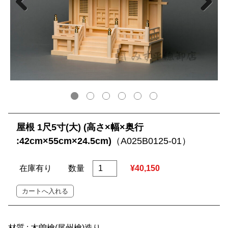
屋根 1尺5寸(大) (高さ×幅×奥行
:42cm×55cm×24.5cm)
（A025B0125-01）
在庫有り
数量
¥40,150
材質 : 木曽檜(尾州檜)造り