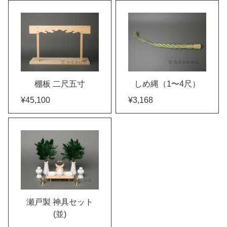
棚板 二尺五寸
しめ縄（1〜4尺）
¥45,100
¥3,168
瀬戸製 神具セット
(並)