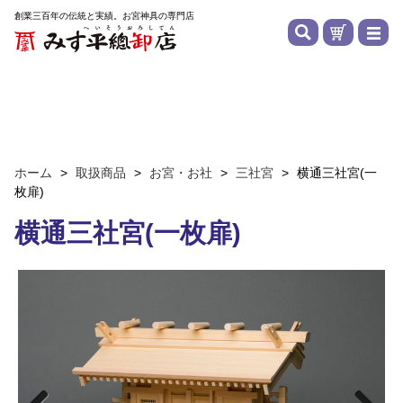
創業三百年の伝統と実績。お宮神具の専門店
ホーム
>
取扱商品
>
お宮・お社
>
三社宮
>
横通三社宮(一
枚扉)
横通三社宮(一枚扉)