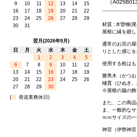
（A025B01
9
10
11
12
13
14
15
16
17
18
19
20
21
22
23
24
25
26
27
28
29
材質 : 木曽檜(
30
31
屋根に縁を廻し
翌月(2026年9月)
通常のお宮の屋
日
月
火
水
木
金
土
りとした感じを
1
2
3
4
5
使用する桧はも
6
7
8
9
10
11
12
13
14
15
16
17
18
19
勝男木（かつお
20
21
22
23
24
25
26
樋貫（ひぬき、
27
28
29
30
※屋根の脇の飾
(
発送業務休日)
また、この商品
ま、一般的なサ
ｍｍサイズの一
神宮（伊勢神宮