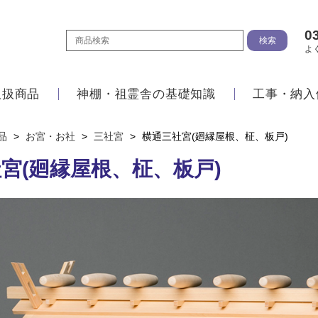
0
よ
取扱商品
神棚・祖霊舎の基礎知識
工事・納入
品
>
お宮・お社
>
三社宮
>
横通三社宮(廻縁屋根、柾、板戸)
宮(廻縁屋根、柾、板戸)