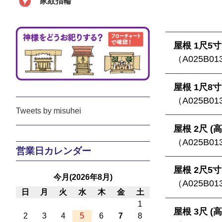
家紋指輪
屋根 1尺5寸 
（A025B01
屋根 1尺8寸 
（A025B01
Tweets by misuhei
屋根 2尺 (高
（A025B01
営業日カレンダー
屋根 2尺5寸 
今月(2026年8月)
（A025B01
日
月
火
水
木
金
土
1
屋根 3尺 (高
2
3
4
5
6
7
8