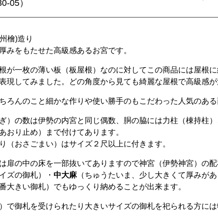
30-05）
尾州檜)造り
厚みをもたせた高級感あるお宮です。
根が一枚の薄い板（板屋根）なのに対してこの商品には屋根に
表現してみました。どの角度から見ても綺麗な屋根で高級感が
ちろんのこと細かな作りや使い勝手のもこだわった人気のある
ぎ）の数は伊勢の内宮と同じ偶数、胴の脇には力柱（棟持柱）
あおり止め）まで付けてあります。
り（おさごまい）はサイズ２尺以上に付きます。
は扉の中の床を一部抜いてありますので神宮（伊勢神宮）の配
イズの御札）・
中大麻
（ちゅうたいま、少し大きくて厚みがあ
番大きい御札）でもゆっくり納めることが出来ます。
）で御札を受けられたり大きいサイズの御札を祀られる方には