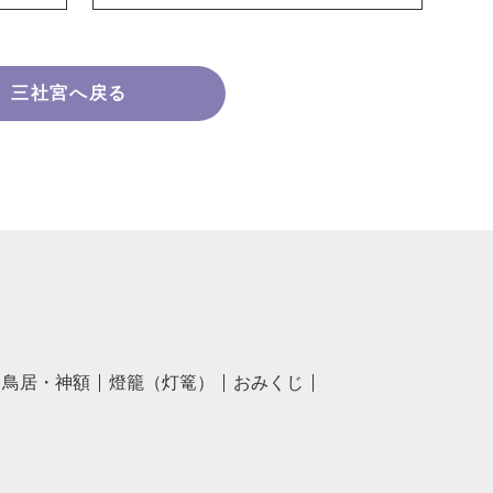
三社宮へ戻る
鳥居・神額
燈籠（灯篭）
おみくじ