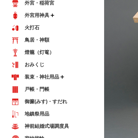
外宮・稲荷宮
外宮用神具
火打石
鳥居・神額
燈籠（灯篭）
おみくじ
装束・神社用品
戸帳・門帳
御簾(みす)・すだれ
地鎮祭用品
神前結婚式場調度具