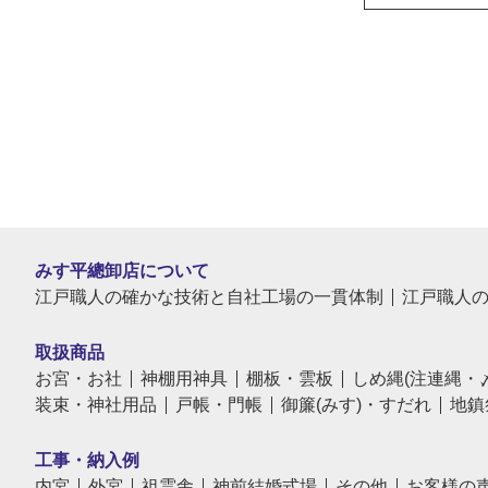
みす平總卸店について
江戸職人の確かな技術と自社工場の一貫体制
江戸職人
取扱商品
お宮・お社
神棚用神具
棚板・雲板
しめ縄(注連縄・
装束・神社用品
戸帳・門帳
御簾(みす)・すだれ
地鎮
工事・納入例
内宮
外宮
祖霊舎
神前結婚式場
その他
お客様の