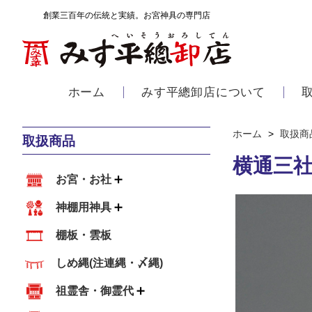
創業三百年の伝統と実績。お宮神具の専門店
ホーム
みす平總卸店について
ホーム
>
取扱商
取扱商品
横通三社
お宮・お社
神棚用神具
棚板・雲板
しめ縄(注連縄・〆縄)
祖霊舎・御霊代