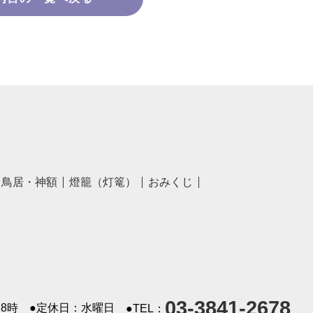
鳥居・神額
燈籠（灯篭）
おみくじ
03-3841-2678
8時
●定休日：水曜日
●TEL：