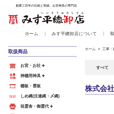
創業三百年の伝統と実績。お宮神具の専門店
ホーム
みす平總卸店について
ホーム
>
工事・
取扱商品
お宮・お社
すべて
神棚用神具
棚板・雲板
株式会社
しめ縄(注連縄・〆縄)
祖霊舎・御霊代