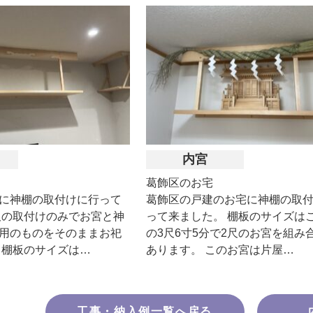
内宮
葛飾区のお宅
に神棚の取付けに行って
葛飾区の戸建のお宅に神棚の取
板の取付けのみでお宮と神
って来ました。 棚板のサイズは
用のものをそのままお祀
の3尺6寸5分で2尺のお宮を組み
 棚板のサイズは…
あります。 このお宮は片屋…
工事・納入例一覧へ戻る