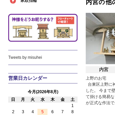
家紋指輪
内宮の他
Tweets by misuhei
内宮
営業日カレンダー
上野のお宅
台東区上野に
した。 今まで
今月(2026年8月)
て掛ける簡易な
日
月
火
水
木
金
土
が正式な作法で
1
2
3
4
5
6
7
8