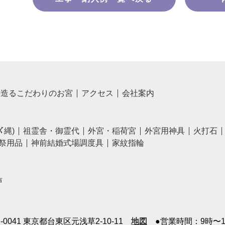
の造るこだわりのお宮
アクセス
会社案内
〆縄)
祖霊舎・御霊代
外宮・稲荷宮
外宮用神具
火打石
祭用品
神前結婚式場調度具
家紋指輪
声
1-0041 東京都台東区元浅草2-10-11
地図
●営業時間：9時〜1