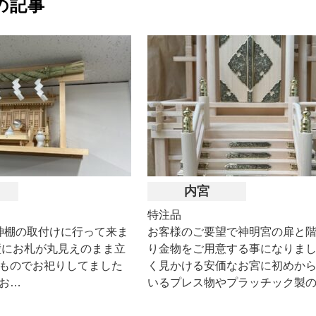
の記事
内宮
特注品
神棚の取付けに行って来ま
お客様のご要望で神明宮の扉と
壁にお札が丸見えのまま立
り金物をご用意する事になりまし
ものでお祀りしてました
く見かける安価なお宮に初めか
お…
いるプレス物やプラッチック製