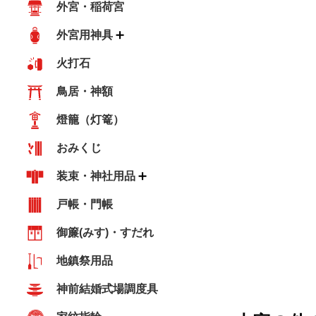
外宮・稲荷宮
外宮用神具
火打石
鳥居・神額
燈籠（灯篭）
おみくじ
装束・神社用品
戸帳・門帳
御簾(みす)・すだれ
地鎮祭用品
神前結婚式場調度具