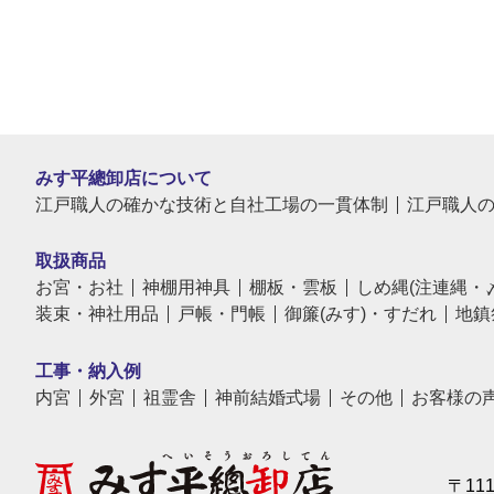
みす平總卸店について
江戸職人の確かな技術と自社工場の一貫体制
江戸職人
取扱商品
お宮・お社
神棚用神具
棚板・雲板
しめ縄(注連縄・
装束・神社用品
戸帳・門帳
御簾(みす)・すだれ
地鎮
工事・納入例
内宮
外宮
祖霊舎
神前結婚式場
その他
お客様の
〒11