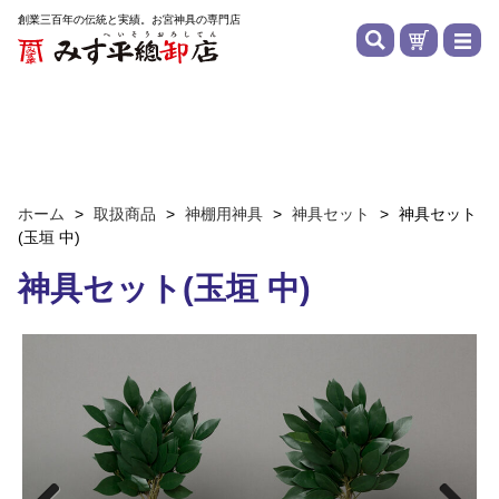
創業三百年の伝統と実績。お宮神具の専門店
ホーム
>
取扱商品
>
神棚用神具
>
神具セット
>
神具セット
(玉垣 中)
神具セット(玉垣 中)