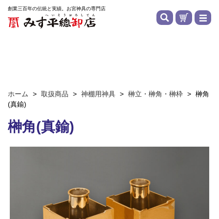
創業三百年の伝統と実績。お宮神具の専門店
ホーム
>
取扱商品
>
神棚用神具
>
榊立・榊角・榊枠
>
榊角
(真鍮)
榊角(真鍮)