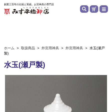
創業三百年の伝統と実績。お宮神具の専門店
ホーム
>
取扱商品
>
外宮用神具
>
外宮用神具
>
水玉(瀬戸
製)
水玉(瀬戸製)