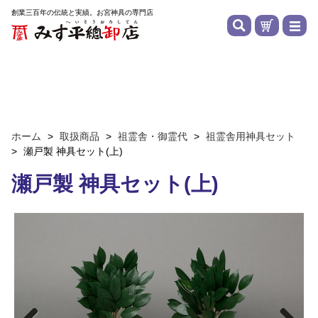
創業三百年の伝統と実績。お宮神具の専門店
ホーム
>
取扱商品
>
祖霊舎・御霊代
>
祖霊舎用神具セット
>
瀬戸製 神具セット(上)
瀬戸製 神具セット(上)