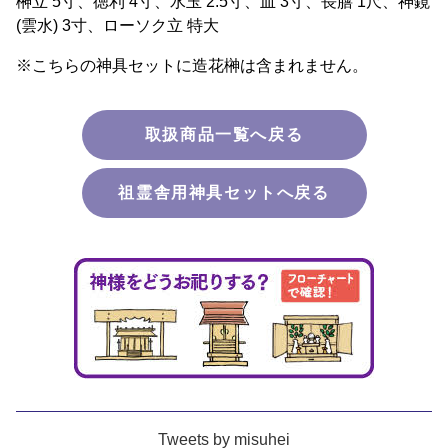
榊立 5寸、徳利 4寸、水玉 2.5寸、皿 3寸、長膳 1尺、神鏡
(雲水) 3寸、ローソク立 特大
※こちらの神具セットに造花榊は含まれません。
取扱商品一覧へ戻る
祖霊舎用神具セットへ戻る
Tweets by misuhei