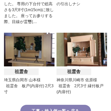
した。 専用の下台付で総高
の引出しナシ
さを3尺8寸(1m15cm)に致し
ました。 座ってお参りする
際、目線が霊璽(…
祖霊舎
祖霊舎
埼玉県白岡市 山本様
神奈川県川崎市 佐原様
祖霊舎 板戸(内扉付) 2尺3
祖霊舎 2尺3寸 縁付板戸
寸
(内扉付)
工事・納入例一覧へ戻る