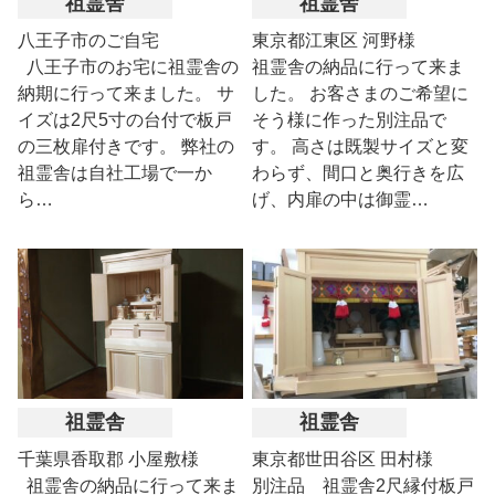
祖霊舎
祖霊舎
八王子市のご自宅
東京都江東区 河野様
八王子市のお宅に祖霊舎の
祖霊舎の納品に行って来ま
納期に行って来ました。 サ
した。 お客さまのご希望に
イズは2尺5寸の台付で板戸
そう様に作った別注品で
の三枚扉付きです。 弊社の
す。 高さは既製サイズと変
祖霊舎は自社工場で一か
わらず、間口と奥行きを広
ら…
げ、内扉の中は御霊…
祖霊舎
祖霊舎
千葉県香取郡 小屋敷様
東京都世田谷区 田村様
祖霊舎の納品に行って来ま
別注品 祖霊舎2尺縁付板戸