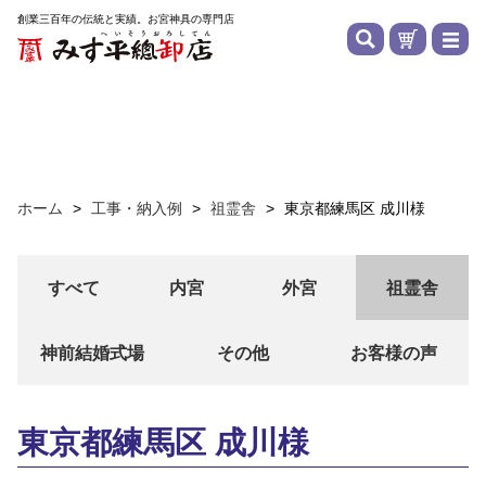
創業三百年の伝統と実績。お宮神具の専門店
ホーム
>
工事・納入例
>
祖霊舎
>
東京都練馬区 成川様
すべて
内宮
外宮
祖霊舎
神前結婚式場
その他
お客様の声
東京都練馬区 成川様