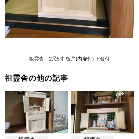
祖霊舎 2尺5寸 板戸(内扉付) 下台付
祖霊舎の他の記事