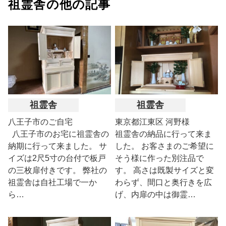
祖霊舎の他の記事
祖霊舎
祖霊舎
八王子市のご自宅
東京都江東区 河野様
八王子市のお宅に祖霊舎の
祖霊舎の納品に行って来ま
納期に行って来ました。 サ
した。 お客さまのご希望に
イズは2尺5寸の台付で板戸
そう様に作った別注品で
の三枚扉付きです。 弊社の
す。 高さは既製サイズと変
祖霊舎は自社工場で一か
わらず、間口と奥行きを広
ら…
げ、内扉の中は御霊…