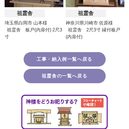
祖霊舎
祖霊舎
埼玉県白岡市 山本様
神奈川県川崎市 佐原様
祖霊舎 板戸(内扉付) 2尺3
祖霊舎 2尺3寸 縁付板戸
寸
(内扉付)
工事・納入例一覧へ戻る
祖霊舎の一覧へ戻る