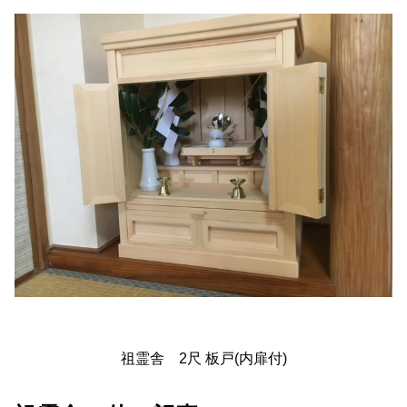
祖霊舎 2尺 板戸(内扉付)