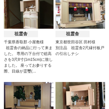
祖霊舎
祖霊舎
千葉県香取郡 小屋敷様
東京都世田谷区 田村様
祖霊舎の納品に行って来ま
別注品 祖霊舎2尺縁付板戸
した。 専用の下台付で総高
の引出しナシ
さを3尺8寸(1m15cm)に致し
ました。 座ってお参りする
際、目線が霊璽(…