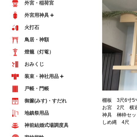
外宮・稲荷宮
外宮用神具
火打石
鳥居・神額
燈籠（灯篭）
おみくじ
装束・神社用品
戸帳・門帳
棚板 3尺6寸5
御簾(みす)・すだれ
お宮 2尺 横
地鎮祭用品
神具 榊枠セット
しめ縄 4尺
神前結婚式場調度具