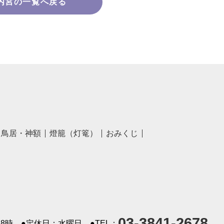
内宮の一覧へ戻る
鳥居・神額
燈籠（灯篭）
おみくじ
03-3841-2678
8時
●定休日：水曜日
●TEL：