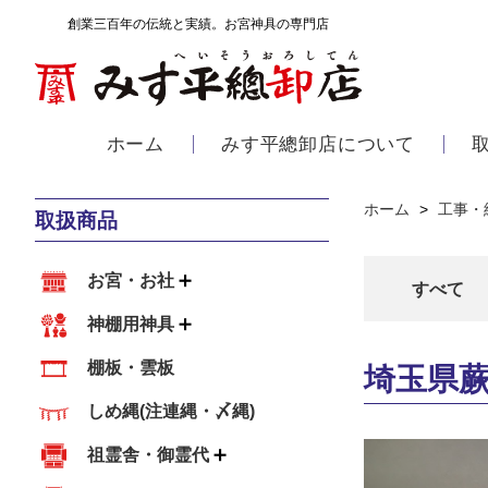
創業三百年の伝統と実績。お宮神具の専門店
ホーム
みす平總卸店について
ホーム
>
工事・
取扱商品
お宮・お社
すべて
神棚用神具
棚板・雲板
埼玉県蕨
しめ縄(注連縄・〆縄)
祖霊舎・御霊代