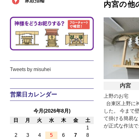
家紋指輪
内宮の他
Tweets by misuhei
内宮
営業日カレンダー
上野のお宅
台東区上野に
今月(2026年8月)
した。 今まで
て掛ける簡易な
日
月
火
水
木
金
土
が正式な作法で
1
2
3
4
5
6
7
8