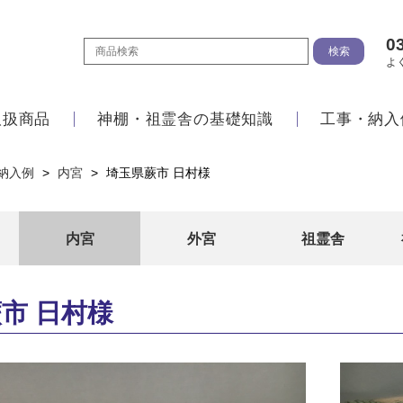
0
よ
取扱商品
神棚・祖霊舎の基礎知識
工事・納入
納入例
>
内宮
>
埼玉県蕨市 日村様
内宮
外宮
祖霊舎
市 日村様