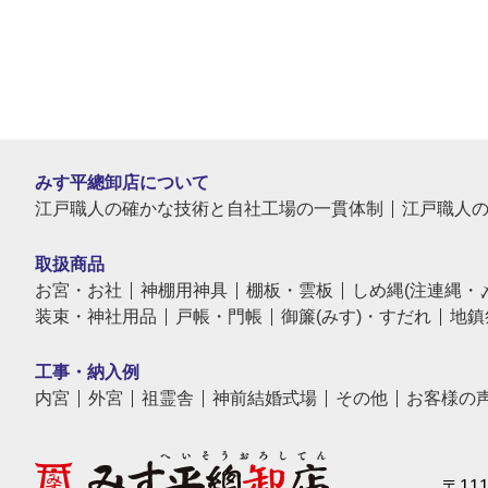
みす平總卸店について
江戸職人の確かな技術と自社工場の一貫体制
江戸職人
取扱商品
お宮・お社
神棚用神具
棚板・雲板
しめ縄(注連縄・
装束・神社用品
戸帳・門帳
御簾(みす)・すだれ
地鎮
工事・納入例
内宮
外宮
祖霊舎
神前結婚式場
その他
お客様の
〒11