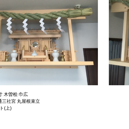
寸 木曽桧 巾広
通三社宮 丸屋根束立
(上)