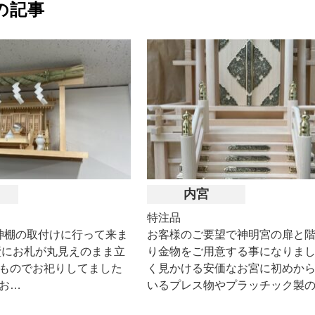
の記事
内宮
特注品
神棚の取付けに行って来ま
お客様のご要望で神明宮の扉と
壁にお札が丸見えのまま立
り金物をご用意する事になりまし
ものでお祀りしてました
く見かける安価なお宮に初めか
お…
いるプレス物やプラッチック製