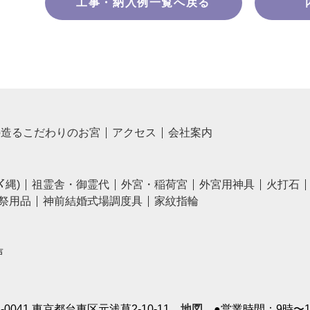
工事・納入例一覧へ戻る
の造るこだわりのお宮
アクセス
会社案内
〆縄)
祖霊舎・御霊代
外宮・稲荷宮
外宮用神具
火打石
祭用品
神前結婚式場調度具
家紋指輪
声
1-0041 東京都台東区元浅草2-10-11
地図
●営業時間：9時〜1