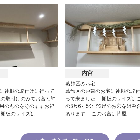
内宮
葛飾区のお宅
に神棚の取付けに行って
葛飾区の戸建のお宅に神棚の取
板の取付けのみでお宮と神
って来ました。 棚板のサイズは
用のものをそのままお祀
の3尺6寸5分で2尺のお宮を組み
 棚板のサイズは…
あります。 このお宮は片屋…