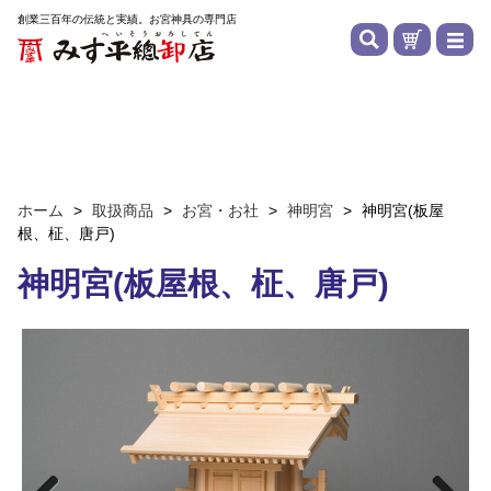
創業三百年の伝統と実績。お宮神具の専門店
ホーム
>
取扱商品
>
お宮・お社
>
神明宮
>
神明宮(板屋
根、柾、唐戸)
神明宮(板屋根、柾、唐戸)