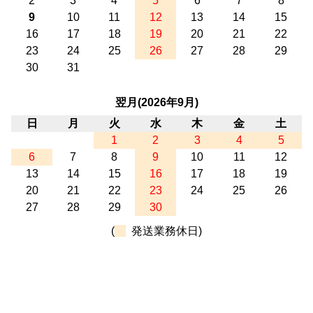
2
3
4
5
6
7
8
9
10
11
12
13
14
15
16
17
18
19
20
21
22
23
24
25
26
27
28
29
30
31
翌月(2026年9月)
日
月
火
水
木
金
土
1
2
3
4
5
6
7
8
9
10
11
12
13
14
15
16
17
18
19
20
21
22
23
24
25
26
27
28
29
30
(
発送業務休日)