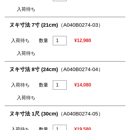
入荷待ち
ヌキ寸法 7寸 (21cm)
（A040B0274-03）
入荷待ち
数量
¥12,980
入荷待ち
ヌキ寸法 8寸 (24cm)
（A040B0274-04）
入荷待ち
数量
¥14,080
入荷待ち
ヌキ寸法 1尺 (30cm)
（A040B0274-05）
入荷待ち
数量
¥19,580