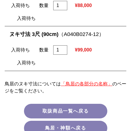
入荷待ち
数量
¥88,000
入荷待ち
ヌキ寸法 3尺 (90cm)
（A040B0274-12）
入荷待ち
数量
¥99,000
入荷待ち
鳥居のヌキ寸法については
「鳥居の各部分の名称」
のペー
ジをご覧ください。
取扱商品一覧へ戻る
鳥居・神額へ戻る