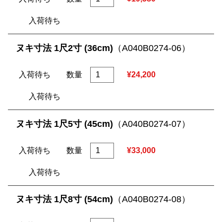
入荷待ち
ヌキ寸法 1尺2寸 (36cm)
（A040B0274-06）
入荷待ち
数量
¥24,200
入荷待ち
ヌキ寸法 1尺5寸 (45cm)
（A040B0274-07）
入荷待ち
数量
¥33,000
入荷待ち
ヌキ寸法 1尺8寸 (54cm)
（A040B0274-08）