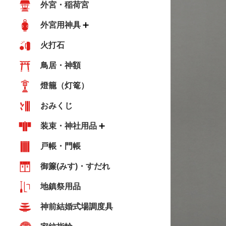
外宮・稲荷宮
外宮用神具
火打石
鳥居・神額
燈籠（灯篭）
おみくじ
装束・神社用品
戸帳・門帳
御簾(みす)・すだれ
地鎮祭用品
神前結婚式場調度具