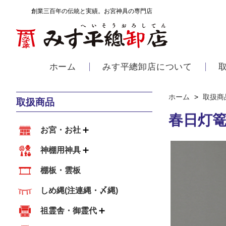
創業三百年の伝統と実績。お宮神具の専門店
ホーム
みす平總卸店について
ホーム
>
取扱商
取扱商品
春日灯篭
お宮・お社
神棚用神具
棚板・雲板
しめ縄(注連縄・〆縄)
祖霊舎・御霊代