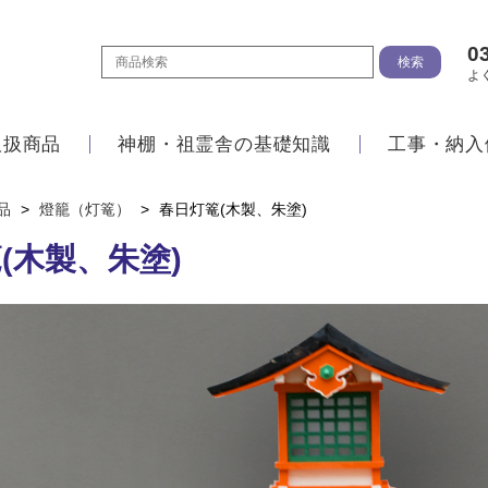
0
よ
取扱商品
神棚・祖霊舎の基礎知識
工事・納入
品
>
燈籠（灯篭）
>
春日灯篭(木製、朱塗)
(木製、朱塗)