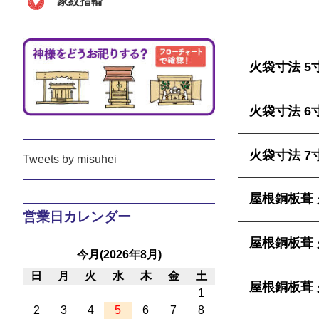
家紋指輪
火袋寸法 5寸 
火袋寸法 6寸 
火袋寸法 7寸 
Tweets by misuhei
屋根銅板葺 火
営業日カレンダー
屋根銅板葺 火
今月(2026年8月)
日
月
火
水
木
金
土
屋根銅板葺 火
1
2
3
4
5
6
7
8