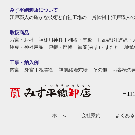
みす平總卸店について
江戸職人の確かな技術と自社工場の一貫体制
江戸職人
取扱商品
お宮・お社
神棚用神具
棚板・雲板
しめ縄(注連縄・
装束・神社用品
戸帳・門帳
御簾(みす)・すだれ
地鎮
工事・納入例
内宮
外宮
祖霊舎
神前結婚式場
その他
お客様の
〒11
ホーム
会社案内
よくある