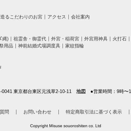
の造るこだわりのお宮
アクセス
会社案内
〆縄)
祖霊舎・御霊代
外宮・稲荷宮
外宮用神具
火打石
祭用品
神前結婚式場調度具
家紋指輪
声
1-0041 東京都台東区元浅草2-10-11
地図
●営業時間：9時〜1
質問
お問い合わせ
特定商取引法に基づく表示
Copyright Misuse souoroshiten co. Ltd