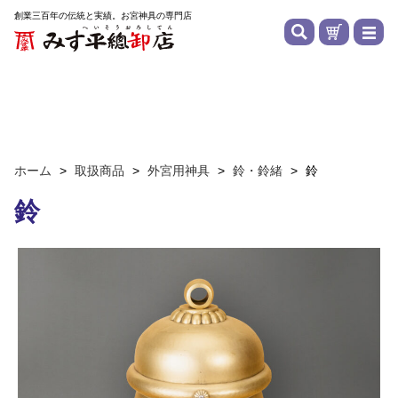
創業三百年の伝統と実績。お宮神具の専門店
ホーム
>
取扱商品
>
外宮用神具
>
鈴・鈴緒
>
鈴
鈴