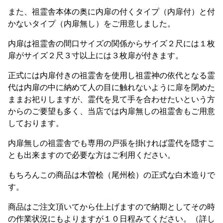
また、祖霊舎本体の奥に内扉の付くタイプ（内扉付）と付
かないタイプ（内扉無し）をご用意しました。
内扉は祖霊舎の間口サイズの関係からサイズ２尺には１枚
扉がサイズ２尺３寸以上には３枚扉が付きます。
正式には内扉付きの祖霊舎を使用し祖霊神の依代となる霊
代は内扉の中に納めて人の目に触れないように扉を閉めた
ままお祀りしますが、霊代を見て手を合わせたいという方
からのご要望も多く、当店では内扉無しの祖霊舎もご用意
しております。
内扉無しの祖霊舎でも専用の戸張を掛ければ霊代を隠すこ
とも出来ますので必要な方はご利用ください。
もちろんこの商品は木曽桧（尾州桧）の正式な白木造りで
す。
商品はご注文頂いてから仕上げますので納期としてその時
の作業状況にもよりますが１０日程みてください。（詳し