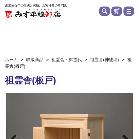
創業三百年の伝統と実績。お宮神具の専門店
ホーム
>
取扱商品
>
祖霊舎・御霊代
>
祖霊舎(神徒壇)
>
祖
霊舎(板戸)
祖霊舎(板戸)