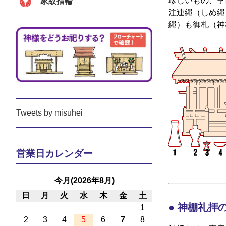
珍しいもの、季
家紋指輪
注連縄（しめ縄
縄）も御札（神
Tweets by misuhei
営業日カレンダー
今月(2026年8月)
日
月
火
水
木
金
土
神棚礼拝
1
2
3
4
5
6
7
8