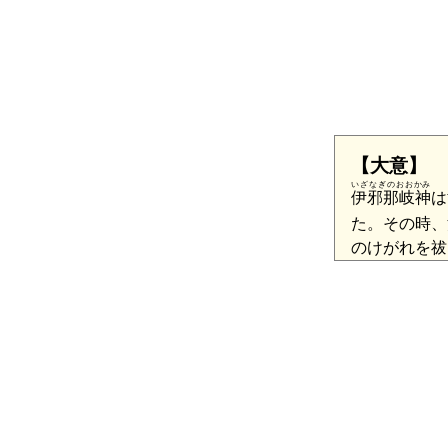
【大意】
いざなぎのおおかみ
伊邪那岐神
は
た。その時、
のけがれを祓