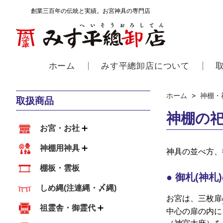
創業三百年の伝統と実績。お宮神具の専門店
ホーム
みす平總卸店について
ホーム
>
神棚・
取扱商品
神棚の
お宮・お社
神棚用神具
神具の並べ方、
棚板・雲板
御札(神札
しめ縄(注連縄・〆縄)
お宮は、三枚扉
祖霊舎・御霊代
中心の扉の内に