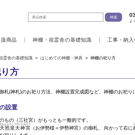
0
よ
取扱商品
神棚・祖霊舎の基礎知識
工事・納入
祖霊舎の基礎知識
>
はじめての神棚・神具
>
神棚の祀り方
祀り方
御札(神札)のお祀り方法、神棚設置完成図など、神棚のお祀り
)の設置
のもの（三社宮）がもっとも一般的です。
てんしょうこうたいじんぐう
天照皇大神宮
（お伊勢様＝伊勢神宮）の御札、 向かって右に