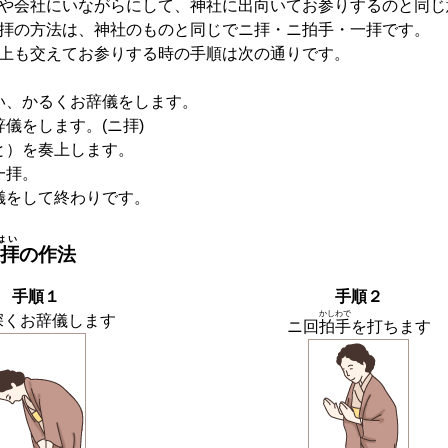
や会社にいながらにして、神社に出向いてお参りするのと同じ
拝の方法は、神社のものと同じでニ拝・ニ拍手・一拝です。
上も交えてお参りする時の手順は次の通りです。
い、かるくお辞儀をします。
儀をします。(ニ拝)
と）を奏上します。
一拝。
儀をして終わりです。
はい
拝
の作法
手順１
手順２
かしわで
深くお辞儀します
ニ回
拍手
を打ちます