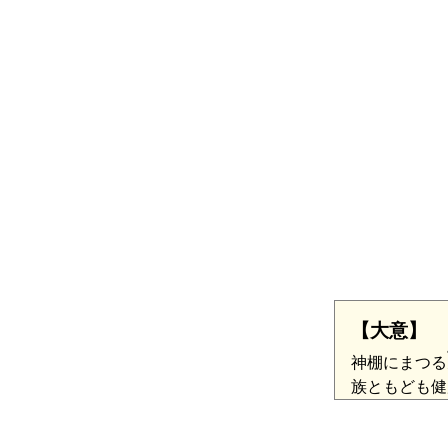
【大意】
神棚にまつる
族ともども健