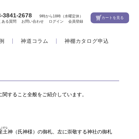
3-3841-2678
9時から18時（水曜定休）
カートを見る
くある質問
お問い合わせ
ログイン
会員登録
例
神道コラム
神棚カタログ申込
に関すること全般をご紹介しています。
うぶすな
産土
神（氏神様）の御札、左に崇敬する神社の御札