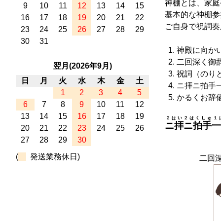
神棚とは、家庭
9
10
11
12
13
14
15
基本的な神棚参
16
17
18
19
20
21
22
ご自身で祝詞奏
23
24
25
26
27
28
29
30
31
神殿に向か
二回深く御辞
翌月(2026年9月)
祝詞（のり
日
月
火
水
木
金
土
ニ拝ニ拍手
1
2
3
4
5
かるくお辞
6
7
8
9
10
11
12
13
14
15
16
17
18
19
２はい２はくしゅ１
ニ拝ニ拍手一
20
21
22
23
24
25
26
27
28
29
30
(
発送業務休日)
二回