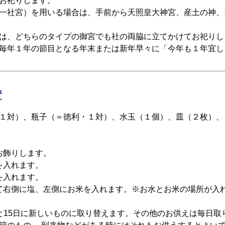
お祀りします。
一社宮）を用いる場合は、手前から天照皇大神宮、産土の神、
は、どちらのタイプの御宮でも社の両脇に立てかけてお祀りし
毎年１年の節目となる年末または新年早々に「今年も１年宜し
置
１対）、瓶子（＝徳利・１対）、水玉（１個）、皿（２枚）、
お飾りします。
を入れます。
を入れます。
て右側に塩、左側にお米を入れます。※お水とお米の場所が入
と15日に新しいものに取り替えます。その他のお供えは毎日取