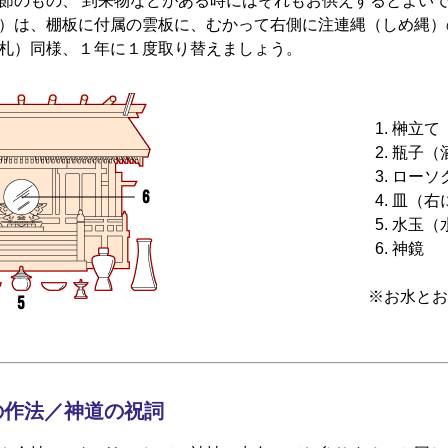
節のもの、 到来物などがある時にはそれもお供えするとよい
）は、棚板に付属の雲板に、むかって右側に注連縄（しめ縄）
札）同様、１年に１度取り替えましょう。
榊立て
瓶子（
ローソ
皿（右
水玉（
神鏡
※お水と
の作法／神道の祝詞