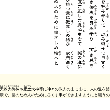
あまてらすおおみかみ
うぶすな
天照大御神
や
産土
大神等に神々の教えのまにまに、人の道を踏
康で、世のため人のために尽くす事ができますようにと願うの