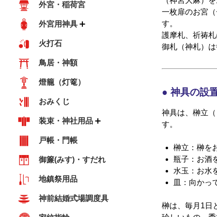
（神宮大麻）を
外宮・稲荷宮
一枚扉のお宮（
す。
外宮用神具
護摩札、祈祷札
火打石
御札（神札）は
鳥居・神額
燈籠（灯篭）
神具の設
おみくじ
神具は、榊立（
装束・神社用品
す。
戸帳・門帳
榊立：榊を
瓶子：お酒
御簾(みす)・すだれ
水玉：お水
地鎮祭用品
皿：向かっ
神前結婚式場調度具
榊は、毎月1日