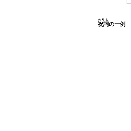
のりと
祝詞
の一例