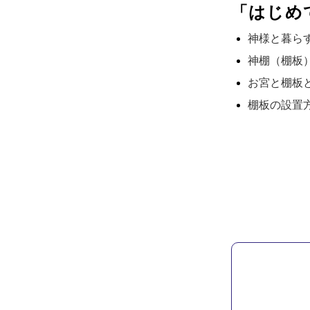
「はじめ
神様と暮ら
神棚（棚板
お宮と棚板
棚板の設置